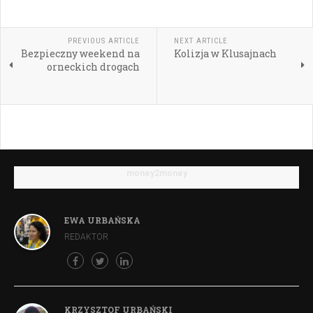
PREVIOUS ARTICLE
NEXT ARTICLE
Bezpieczny weekend na
Kolizja w Klusajnach
orneckich drogach
money2money
EWA URBAŃSKA
REDAKTOR
KRZYSZTOF URBAŃSKI