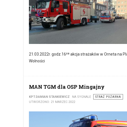
21.03.2022r. godz.16⁰⁸ akcja strażaków w Orneta na P
Wolności
MAN TGM dla OSP Mingajny
KPT.DAMIAN STANKIEWICZ
NA SYGNALE
STRAŻ POŻARNA
UTWORZONO: 21 MARZEC 2022