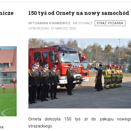
nicze
150 tyś od Ornety na nowy samochód
KPT.DAMIAN STANKIEWICZ
NA SYGNALE
STRAŻ POŻARNA
UTWORZONO: 21 MARZEC 2022
Orneta dołożyła 150 tyś zł do zakupu nowe
strażackiego.
sa