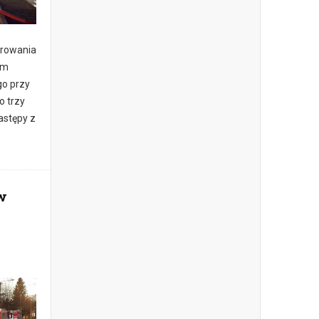
erowania
im
go przy
o trzy
astępy z
w