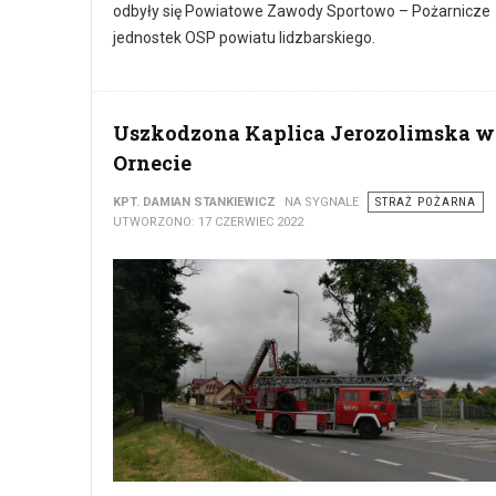
odbyły się Powiatowe Zawody Sportowo – Pożarnicze
jednostek OSP powiatu lidzbarskiego.
Uszkodzona Kaplica Jerozolimska w
Ornecie
KPT. DAMIAN STANKIEWICZ
NA SYGNALE
STRAŻ POŻARNA
UTWORZONO: 17 CZERWIEC 2022