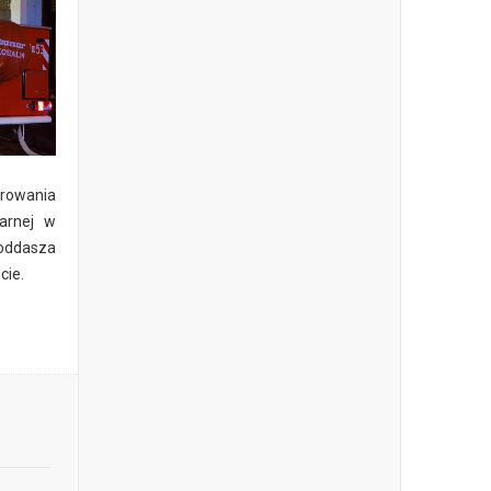
erowania
arnej w
poddasza
cie.