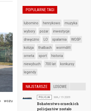
POPULARNE TAGI
lubomino
henrykowo
muzyka
wybory
pożar
inwestycje
drwęczno
LO
spalarnia
WOŚP
kolizja
thalbach
wormditt
orneta
sport
historia
niewybuch
700 lat
konkursy
legendy
NAJSTARSZE
LOSOWE
POLICJA
MAJ 19 2009
go wozu
Bohaterstwo orneckich
policjantów zostało