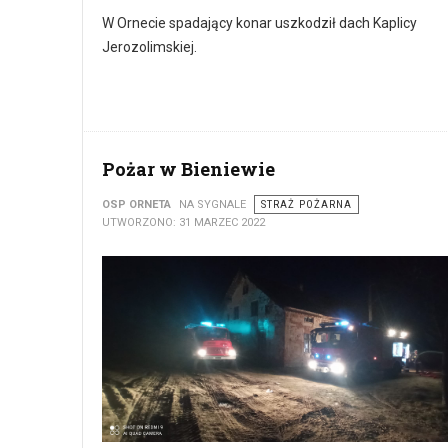
W Ornecie spadający konar uszkodził dach Kaplicy
Jerozolimskiej.
Pożar w Bieniewie
OSP ORNETA
NA SYGNALE
STRAŻ POŻARNA
UTWORZONO: 31 MARZEC 2022