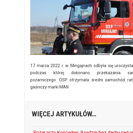
17 marca 2022 r. w Mingajnach odbyła się uroczysta
podczas której dokonano przekazania sa
pożarniczego. OSP otrzymała średni samochód rat
gaśniczy marki MAN
WIĘCEJ ARTYKUŁÓW…
Pożar przy Kościelnej. 9 rodzin bez dachu nad 