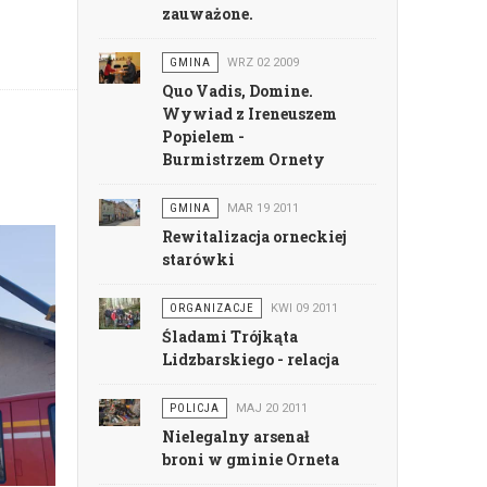
zauważone.
GMINA
WRZ 02 2009
Quo Vadis, Domine.
Wywiad z Ireneuszem
Popielem -
Burmistrzem Ornety
GMINA
MAR 19 2011
Rewitalizacja orneckiej
starówki
ORGANIZACJE
KWI 09 2011
Śladami Trójkąta
Lidzbarskiego - relacja
POLICJA
MAJ 20 2011
Nielegalny arsenał
broni w gminie Orneta