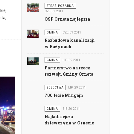
STRAŻ POŻARNA
kiej
CZE 01 2011
eta,
OSP Orneta najlepsza
GMINA
CZE 09 2011
Rozbudowa kanalizacji
w Bażynach
GMINA
LIP 09 2011
Partnerstwo na rzecz
rozwoju Gminy Orneta
SOŁECTWA
LIP 29 2011
700 lecie Mingajn
GMINA
SIE 26 2011
Najładniejsza
dziewczyna w Ornecie