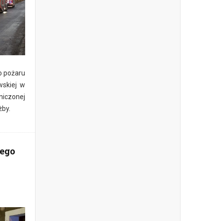
o pożaru
wskiej w
iczonej
żby.
ego