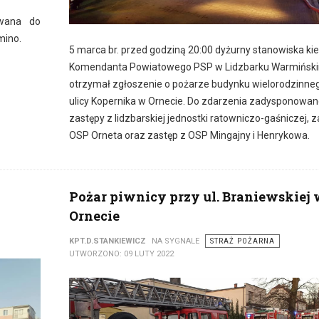
owana do
mino.
5 marca br. przed godziną 20:00 dyżurny stanowiska ki
Komendanta Powiatowego PSP w Lidzbarku Warmińsk
otrzymał zgłoszenie o pożarze budynku wielorodzinne
ulicy Kopernika w Ornecie. Do zdarzenia zadysponowan
zastępy z lidzbarskiej jednostki ratowniczo-gaśniczej, z
OSP Orneta oraz zastęp z OSP Mingajny i Henrykowa.
Pożar piwnicy przy ul. Braniewskiej 
Ornecie
KPT.D.STANKIEWICZ
NA SYGNALE
STRAŻ POŻARNA
UTWORZONO: 09 LUTY 2022