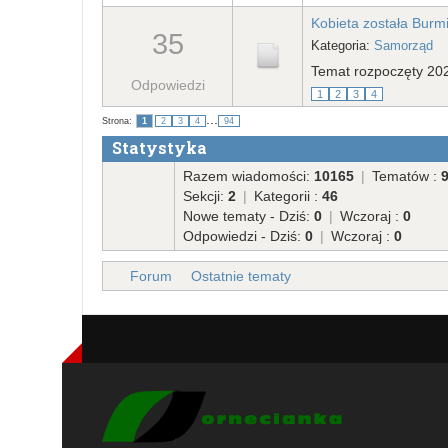
Kobieta została Burm
35
Kategoria:
Samorząd
Temat rozpoczęty 202
Odpowiedzi
1
2
3
4
...
Strona:
1
2
3
4
94
Statystyka
Razem wiadomości:
10165
|
Tematów :
Sekcji:
2
|
Kategorii :
46
Nowe tematy - Dziś:
0
|
Wczoraj :
0
Odpowiedzi - Dziś:
0
|
Wczoraj :
0
Forum
Ostatnie tematy