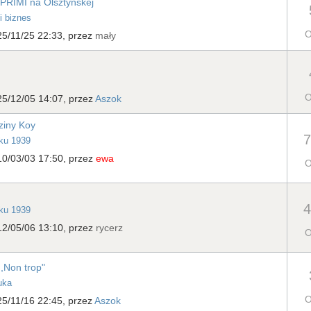
ą PRIMI na Olsztyńskej
i biznes
O
5/11/25 22:33, przez
mały
O
5/12/05 14:07, przez
Aszok
ziny Koy
7
oku 1939
10/03/03 17:50, przez
ewa
O
4
oku 1939
12/05/06 13:10, przez
rycerz
O
,Non trop"
uka
O
5/11/16 22:45, przez
Aszok