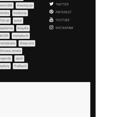
TWITTER
wormditt
inwestycje
PINTEREST
orneta
konkursy
YOUTUBE
700 lat
pożar
INSTAGRAM
spalarnia
książka
WOŚP
niewybuch
henrykowo
drwęczno
filmowa orneta
legendy
sport
wybory
thalbach