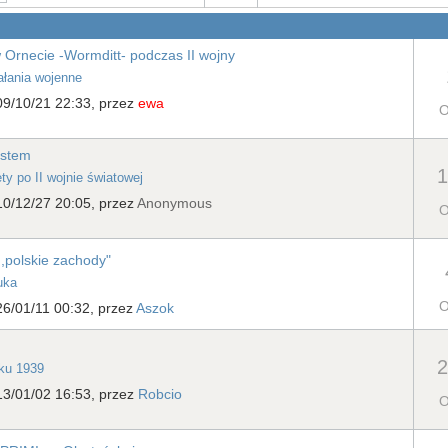
w Ornecie -Wormditt- podczas II wojny
ałania wojenne
09/10/21 22:33, przez
ewa
O
astem
1
ety po II wojnie światowej
0/12/27 20:05, przez
Anonymous
O
,,polskie zachody"
uka
O
6/01/11 00:32, przez
Aszok
2
oku 1939
13/01/02 16:53, przez
Robcio
O