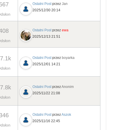
567
Ostatni Post
przez
Jan
2025/12/30 20:14
dsłon
408
Ostatni Post
przez
ewa
2025/12/13 21:51
dsłon
7.1k
Ostatni Post
przez
boyarka
2025/12/01 14:21
dsłon
7.8k
Ostatni Post
przez
Anonim
2025/11/22 21:08
dsłon
346
Ostatni Post
przez
Aszok
2025/11/16 22:45
dsłon