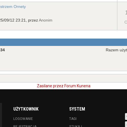
istrzem Ornety
5/09/12 23:21, przez
Anonim
O
934
Razem uży
Zasilane przez
Forum Kunena
UŻYTKOWNIK
SYSTEM
LOGOWANIE
TAGI
REJESTRACJA
SZUKAJ