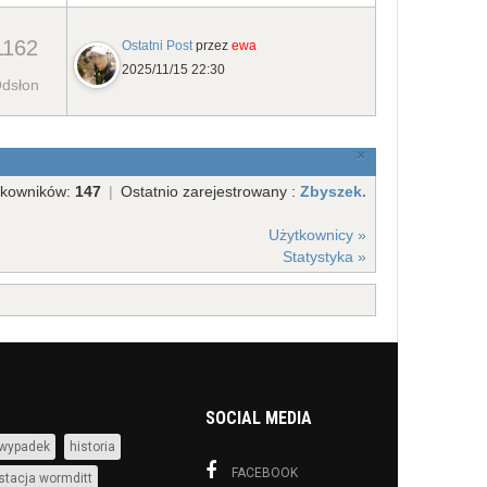
1162
Ostatni Post
przez
ewa
2025/11/15 22:30
dsłon
×
tkowników:
147
|
Ostatnio zarejestrowany :
Zbyszek.
Użytkownicy »
Statystyka »
SOCIAL MEDIA
wypadek
historia
FACEBOOK
stacja wormditt