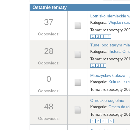
Ostatnie tematy
Lotnisko niemieckie 
37
Kategoria:
Wojsko i dzi
Temat rozpoczęty 20
Odpowiedzi
1
2
3
4
Tunel pod starym mi
28
Kategoria:
Historia Orn
Temat rozpoczęty 201
Odpowiedzi
1
2
3
Mieczysław Łuksza - 
0
Kategoria:
Kultura i szt
Temat rozpoczęty 202
Odpowiedzi
Orneckie cegielnie
48
Kategoria:
Orneta do r
Temat rozpoczęty 20
Odpowiedzi
1
2
3
...
5