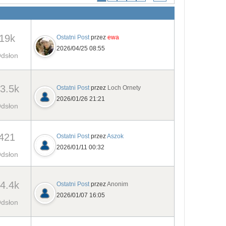
19k
Ostatni Post
przez
ewa
2026/04/25 08:55
dsłon
3.5k
Ostatni Post
przez
Loch Ornety
2026/01/26 21:21
dsłon
421
Ostatni Post
przez
Aszok
2026/01/11 00:32
dsłon
4.4k
Ostatni Post
przez
Anonim
2026/01/07 16:05
dsłon