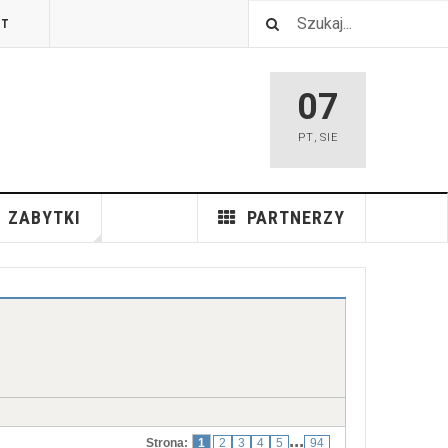
TT
07
PT
,
SIE
ZABYTKI
PARTNERZY
...
Strona:
1
2
3
4
5
94