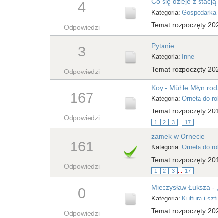
Co się dzieje z stacj
4
Kategoria:
Gospodarka 
Temat rozpoczęty 202
Odpowiedzi
Pytanie.
3
Kategoria:
Inne
Temat rozpoczęty 202
Odpowiedzi
Koy - Mühle Młyn rod
167
Kategoria:
Orneta do r
Temat rozpoczęty 20
Odpowiedzi
1
2
3
...
17
zamek w Ornecie
161
Kategoria:
Orneta do r
Temat rozpoczęty 20
Odpowiedzi
1
2
3
...
17
Mieczysław Łuksza - ,
0
Kategoria:
Kultura i szt
Temat rozpoczęty 202
Odpowiedzi