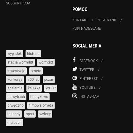
SUBSKRYPCJA
POMOC
KONTAKT
POBIERANIE
PLIKI NADESŁANE
SOCIAL MEDIA
wypadek
historia
FACEBOOK
stacja wormditt
wormditt
TWITTER
inwestycje
orneta
PINTEREST
konkursy
700 lat
pożar
YOUTUBE
spalarnia
książka
WOŚP
INSTAGRAM
niewybuch
henrykowo
drwęczno
filmowa orneta
legendy
sport
wybory
thalbach