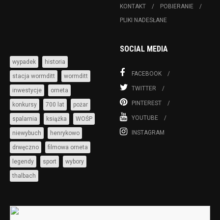
KONTAKT
POBIERANIE
PLIKI NADESŁANE
SOCIAL MEDIA
wypadek
historia
FACEBOOK
stacja wormditt
wormditt
TWITTER
inwestycje
orneta
PINTEREST
konkursy
700 lat
pożar
YOUTUBE
spalarnia
książka
WOŚP
INSTAGRAM
niewybuch
henrykowo
drwęczno
filmowa orneta
legendy
sport
wybory
thalbach