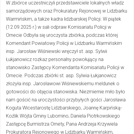
W zbiórce uczestniczyli przedstawiciele lokalnych władz
samorządowych oraz Prokuratury Rejonowej w Lidzbarku
Warmińskim, a także kadra lidzbarskiej Policji. W piątek
(12.09.2025 r.) w sali odpraw Komisariatu Policji w
Ornecie Odbyła się uroczysta zbiórka, podczas której
Komendant Powiatowy Policji w Lidzbarku Warmińskim
insp. Jarosław Wiśniewski wręczył st. asp. Sylwii
Łukjanowicz rozkaz personalny powołujący na
stanowisko Zastępcy Komendanta Komisariatu Policji w
Ornecie. Podczas zbiórki st. asp. Sylwia Łukjanowicz
złożyła insp. Jarosławowi Wiśniewskiemu meldunek o
gotowości do objęcia stanowiska. Niezmiernie miło było
nam gościć na uroczystości przybyłych gości Jarosława
Koguta Wicestarostę Lidzbarskiego, Joannę Karpińską-
Koźlik Wójta Gminy Lubomino, Daniela Piotrkowskiego
Zastępcę Burmistrza Ornety, Pana Andrzeja Krzywiela
Prokuratora Rejonowego w Lidzbarku Warmińskim,