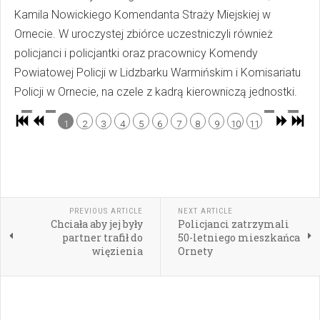
Kamila Nowickiego Komendanta Straży Miejskiej w
Ornecie. W uroczystej zbiórce uczestniczyli również
policjanci i policjantki oraz pracownicy Komendy
Powiatowej Policji w Lidzbarku Warmińskim i Komisariatu
Policji w Ornecie, na czele z kadrą kierowniczą jednostki.
1
2
3
4
5
6
7
8
9
10
11
PREVIOUS ARTICLE
NEXT ARTICLE
Chciała aby jej były
Policjanci zatrzymali
partner trafił do
50-letniego mieszkańca
więzienia
Ornety