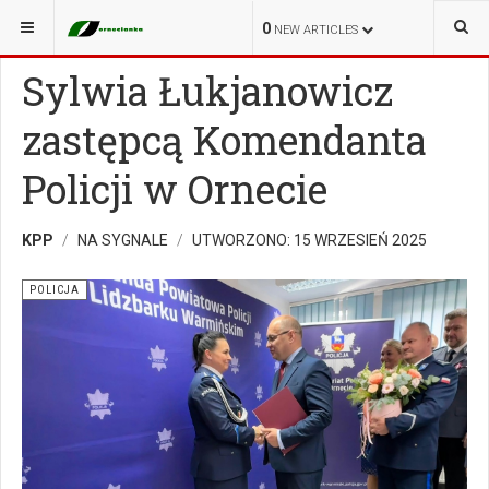
JESTEŚ TUTAJ:
NA SYGNALE
POLICJA
0
NEW ARTICLES
Sylwia Łukjanowicz
zastępcą Komendanta
Policji w Ornecie
KPP
NA SYGNALE
UTWORZONO: 15 WRZESIEŃ 2025
POLICJA