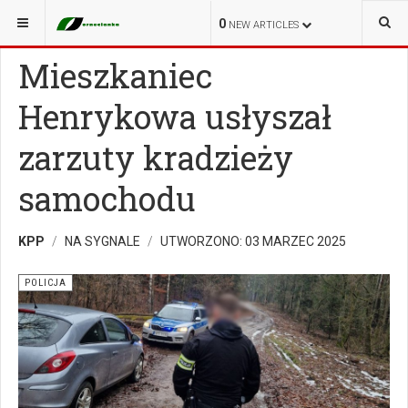
JESTEŚ TUTAJ:
NA SYGNALE
POLICJA
0
NEW ARTICLES
Mieszkaniec
Henrykowa usłyszał
zarzuty kradzieży
samochodu
KPP
NA SYGNALE
UTWORZONO: 03 MARZEC 2025
POLICJA