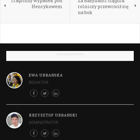
Tragiczny wypadek pod
Za Bażynami ciągnik
Henrykowem
rolniczy przewrócił się
na bok
money2money
EWA URBAŃSKA
REDAKTOR
KRZYSZTOF URBAŃSKI
ADMINISTRATOR