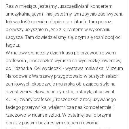
Raz w miesiącu jesteśmy „uszczęśliwiani” koncertem
umuzykalniającym - nie jesteśmy tym zbytnio zachwyceni.
Ich wartość oceniam dopiero po latach. Tam po raz
pierwszy usłyszałem „Arię z Kurantem” w wykonaniu
Ładysza. Tam dowiedzieliśmy się, czym się różni obój od
fagotu.
W majowy słoneczny dzień klasa po przewodnictwem
profesora „Troszeczka” wyrusza na wycieczkę rowerową
do Lidzbarka. Cel wycieczki - wystawa malarska. Muzeum
Narodowe z Warszawy przygotowało w pustych salach
zamkowych ekspozycje malarską obrazującą style na
przestrzeni wieków. Vice dyrektor, historyk, absolwent
KUL-u, zwany profesor „Troszeczka” z racji używanego
takiego przerywnika, wtajemnicza nas kompetentnie i
rzeczowo w niuanse sztuki. W ostatniej sali olbrzymi
obraz z pustym bezkresnym stepem i dwoma