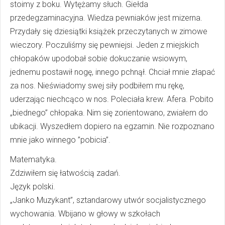
stoimy z boku. Wytężamy słuch. Giełda
przedegzaminacyjna. Wiedza pewniaków jest mizerna.
Przydały się dziesiątki książek przeczytanych w zimowe
wieczory. Poczuliśmy się pewniejsi. Jeden z miejskich
chłopaków upodobał sobie dokuczanie wsiowym,
jednemu postawił nogę, innego pchnął. Chciał mnie złapać
za nos. Nieświadomy swej siły podbiłem mu rękę,
uderzając niechcąco w nos. Poleciała krew. Afera. Pobito
„biednego” chłopaka. Nim się zorientowano, zwiałem do
ubikacji. Wyszedłem dopiero na egzamin. Nie rozpoznano
mnie jako winnego ”pobicia”.
Matematyka.
Zdziwiłem się łatwością zadań.
Język polski.
„Janko Muzykant”, sztandarowy utwór socjalistycznego
wychowania. Wbijano w głowy w szkołach