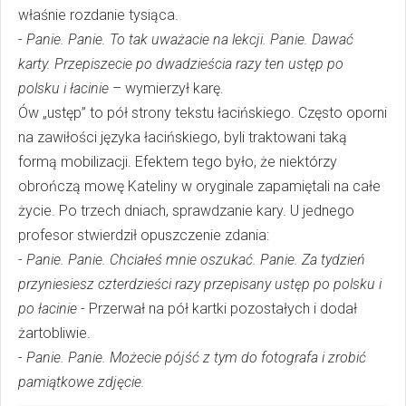
właśnie rozdanie tysiąca.
-
Panie. Panie. To tak uważacie na lekcji. Panie. Dawać
karty. Przepiszecie po dwadzieścia razy ten ustęp po
polsku i łacinie
– wymierzył karę.
Ów „ustęp” to pół strony tekstu łacińskiego. Często oporni
na zawiłości języka łacińskiego, byli traktowani taką
formą mobilizacji. Efektem tego było, że niektórzy
obrończą mowę Kateliny w oryginale zapamiętali na całe
życie. Po trzech dniach, sprawdzanie kary. U jednego
profesor stwierdził opuszczenie zdania:
-
Panie. Panie. Chciałeś mnie oszukać. Panie. Za tydzień
przyniesiesz czterdzieści razy przepisany ustęp po polsku i
po łacinie
- Przerwał na pół kartki pozostałych i dodał
żartobliwie.
-
Panie. Panie. Możecie pójść z tym do fotografa i zrobić
pamiątkowe zdjęcie.