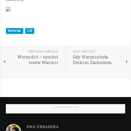
historia
LO
PREVIOUS ARTICLE
NEXT ARTICLE
Wormditt – symbol
Gdy Warmia była
losów Warmii
Dzikim Zachodem
money2money
EWA URBAŃSKA