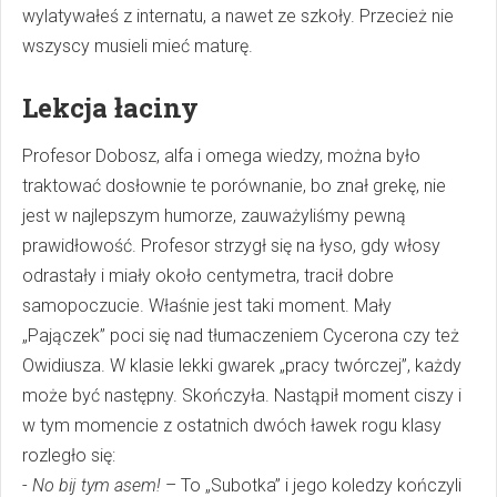
wylatywałeś z internatu, a nawet ze szkoły. Przecież nie
wszyscy musieli mieć maturę.
Lekcja łaciny
Profesor Dobosz, alfa i omega wiedzy, można było
traktować dosłownie te porównanie, bo znał grekę, nie
jest w najlepszym humorze, zauważyliśmy pewną
prawidłowość. Profesor strzygł się na łyso, gdy włosy
odrastały i miały około centymetra, tracił dobre
samopoczucie. Właśnie jest taki moment. Mały
„Pajączek” poci się nad tłumaczeniem Cycerona czy też
Owidiusza. W klasie lekki gwarek „pracy twórczej”, każdy
może być następny. Skończyła. Nastąpił moment ciszy i
w tym momencie z ostatnich dwóch ławek rogu klasy
rozległo się:
-
No bij tym asem!
– To „Subotka” i jego koledzy kończyli