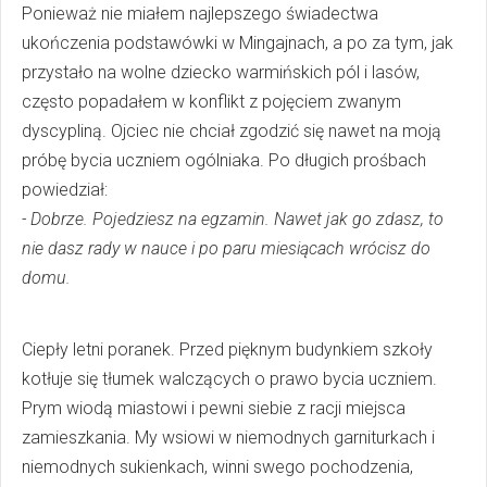
Ponieważ nie miałem najlepszego świadectwa
ukończenia podstawówki w Mingajnach, a po za tym, jak
przystało na wolne dziecko warmińskich pól i lasów,
często popadałem w konflikt z pojęciem zwanym
dyscypliną. Ojciec nie chciał zgodzić się nawet na moją
próbę bycia uczniem ogólniaka. Po długich prośbach
powiedział:
- Dobrze. Pojedziesz na egzamin. Nawet jak go zdasz, to
nie dasz rady w nauce i po paru miesiącach wrócisz do
domu.
Ciepły letni poranek. Przed pięknym budynkiem szkoły
kotłuje się tłumek walczących o prawo bycia uczniem.
Prym wiodą miastowi i pewni siebie z racji miejsca
zamieszkania. My wsiowi w niemodnych garniturkach i
niemodnych sukienkach, winni swego pochodzenia,