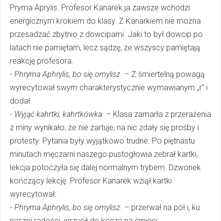
Pryma Aprylis. Profesor Kanarek ja zawsze wchodzi
energicznym krokiem do klasy. Z Kanarkiem nie można
przesadzać zbytnio z dowcipami. Jaki to był dowcip po
latach nie pamiętam, lecz sądzę, że wszyscy pamiętają
reakcję profesora.
-
Phryma Aphrylis, bo się omylisz.
– Z śmiertelną powagą
wyrecytował swym charakterystycznie wymawianym „r” i
dodał:
-
Wyjąć kahrtki, kahrtkówka.
– Klasa zamarła z przerażenia
z miny wynikało, że nie żartuje, na nic zdały się prośby i
protesty. Pytania były wyjątkowo trudne. Po piętnastu
minutach męczarni naszego pustogłowia zebrał kartki,
lekcja potoczyła się dalej normalnym trybem. Dzwonek
kończący lekcję. Profesor Kanarek wziął kartki
wyrecytował:
-
Phryma Aphrylis, bo się omylisz
. – przerwał na pół i, ku
naszej radości, wrzucił do kosza na śmieci.