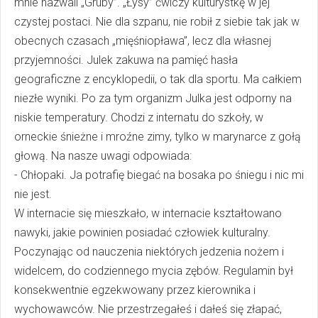
mnie nazwali „Gruby”. „Łysy” ćwiczy kulturystkę w jej
czystej postaci. Nie dla szpanu, nie robił z siebie tak jak w
obecnych czasach „mięśniopława”, lecz dla własnej
przyjemności. Julek zakuwa na pamięć hasła
geograficzne z encyklopedii, o tak dla sportu. Ma całkiem
niezłe wyniki. Po za tym organizm Julka jest odporny na
niskie temperatury. Chodzi z internatu do szkoły, w
orneckie śnieżne i mroźne zimy, tylko w marynarce z gołą
głową. Na nasze uwagi odpowiada:
- Chłopaki. Ja potrafię biegać na bosaka po śniegu i nic mi
nie jest.
W internacie się mieszkało, w internacie kształtowano
nawyki, jakie powinien posiadać człowiek kulturalny.
Poczynając od nauczenia niektórych jedzenia nożem i
widelcem, do codziennego mycia zębów. Regulamin był
konsekwentnie egzekwowany przez kierownika i
wychowawców. Nie przestrzegałeś i dałeś się złapać,