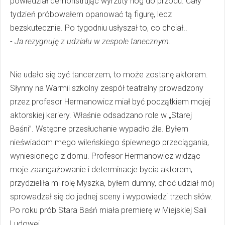
powiedział demonstrując wyrzuty nóg do przodu. Cały
tydzień próbowałem opanować tą figurę, lecz
bezskutecznie. Po tygodniu usłyszał to, co chciał..
-
Ja rezygnuję z udziału w zespole tanecznym.
Nie udało się być tancerzem, to może zostanę aktorem.
Słynny na Warmii szkolny zespół teatralny prowadzony
przez profesor Hermanowicz miał być początkiem mojej
aktorskiej kariery. Właśnie odsadzano role w „Starej
Baśni”. Wstępne przesłuchanie wypadło źle. Byłem
nieświadom mego wileńskiego śpiewnego przeciągania,
wyniesionego z domu. Profesor Hermanowicz widząc
moje zaangażowanie i determinacje bycia aktorem,
przydzieliła mi rolę Myszka, byłem dumny, choć udział mój
sprowadzał się do jednej sceny i wypowiedzi trzech słów.
Po roku prób Stara Baśń miała premierę w Miejskiej Sali
Ludowej.