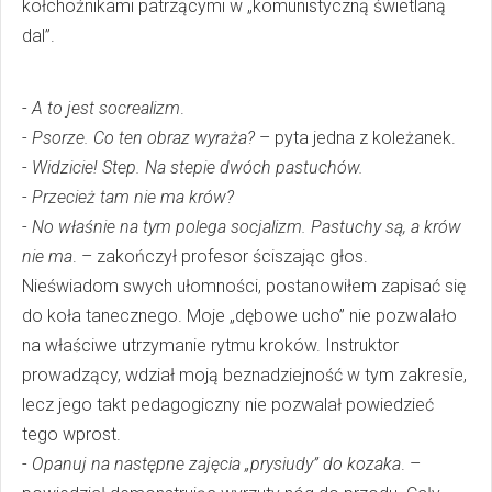
kołchoźnikami patrzącymi w „komunistyczną świetlaną
dal”.
-
A to jest socrealizm
.
-
Psorze. Co ten obraz wyraża?
– pyta jedna z koleżanek.
-
Widzicie! Step. Na stepie dwóch pastuchów.
-
Przecież tam nie ma krów?
-
No właśnie na tym polega socjalizm. Pastuchy są, a krów
nie ma
. – zakończył profesor ściszając głos.
Nieświadom swych ułomności, postanowiłem zapisać się
do koła tanecznego. Moje „dębowe ucho” nie pozwalało
na właściwe utrzymanie rytmu kroków. Instruktor
prowadzący, wdział moją beznadziejność w tym zakresie,
lecz jego takt pedagogiczny nie pozwalał powiedzieć
tego wprost.
-
Opanuj na następne zajęcia „prysiudy” do kozaka
. –