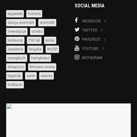
SOCIAL MEDIA
wypadek
historia
FACEBOOK
stacja wormditt
wormditt
TWITTER
inwestycje
orneta
PINTEREST
konkursy
700 lat
pożar
YOUTUBE
spalarnia
książka
WOŚP
INSTAGRAM
niewybuch
henrykowo
drwęczno
filmowa orneta
legendy
sport
wybory
thalbach